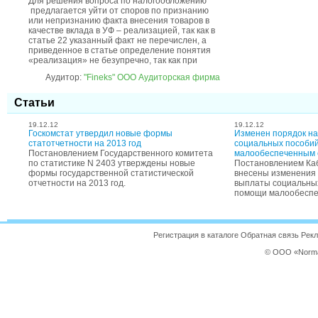
Для решения вопроса по налогообложению
предлагается уйти от споров по признанию
или непризнанию факта внесения товаров в
качестве вклада в УФ – реализацией, так как в
статье 22 указанный факт не перечислен, а
приведенное в статье определение понятия
«реализация» не безупречно, так как при
Аудитор:
"Fineks" ООО Аудиторская фирма
Статьи
19.12.12
19.12.12
Госкомстат утвердил новые формы
Изменен порядок на
статотчетности на 2013 год
социальных пособи
Постановлением Государственного комитета
малообеспеченным 
по статистике N 2403 утверждены новые
Постановлением Ка
формы государственной статистической
внесены изменения 
отчетности на 2013 год.
выплаты социальны
помощи малообеспе
Регистрация в каталоге Обратная связь Ре
© ООО «Norma