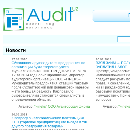
СЛОГАН ПОД
ЛОГОТИПОМ
Новости
17.03.2016
26.02.2013
Обязанности руководителя предприятия по
ВЗЯЛ ЗАЙМ → ПОЛ
организации бухгалтерского учета
ЗАПЛАТИЛ НАЛОГ
Журнал: УПРАВЛЕНИЕ ПРЕДПРИЯТИЕМ №
Прежде, чем рассма
12 за 2014 год Борис Фроянченко, директор
налогообложения бе
аудиторской организации ООО «FINEKS»
следует раскрыть п
Руководитель предприятия, ставший таковым
права. К сожалению,
после бухгалтерской или финансовой карьеры
ни в Гражданском ко
– это большая редкость. Как правило,
базовыми понятиями
руководителями становятся специалисты в
«имущество». Приче
определенной области,
вопросов
Аудитор:
"Fineks" ООО Аудиторская фирма
Аудитор:
"Finek
26.02.2013
К вопросу о налогообложении плательщика
ЕНП (торговое предприятие) его вклада в УФ
другого предприятия товарами.